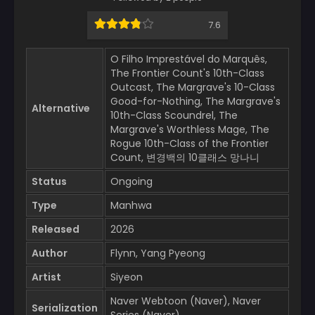
7.6
O Filho Imprestável do Marquês,
The Frontier Count's 10th-Class
Outcast, The Margrave's 10-Class
Good-for-Nothing, The Margrave's
Alternative
10th-Class Scoundrel, The
Margrave's Worthless Mage, The
Rogue 10th-Class of the Frontier
Count, 변경백의 10클래스 망나니
Status
Ongoing
Type
Manhwa
Released
2026
Author
Flynn, Yang Pyeong
Artist
Siyeon
Naver Webtoon (Naver), Naver
Serialization
Series (Naver)