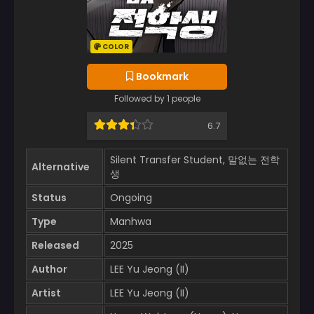
COLOR
Bookmark
Followed by 1 people
6.7
Silent Transfer Student, 말없는 전학
Alternative
생
Status
Ongoing
Type
Manhwa
Released
2025
Author
LEE Yu Jeong (II)
Artist
LEE Yu Jeong (II)