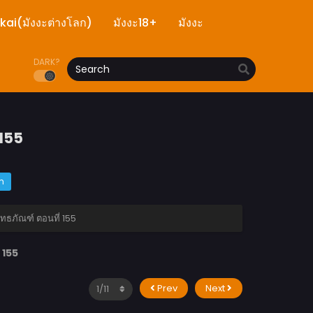
ekai(มังงะต่างโลก)
มังงะ18+
มังงะ
DARK?
 155
m
ธภัณฑ์ ตอนที่ 155
 155
Prev
Next