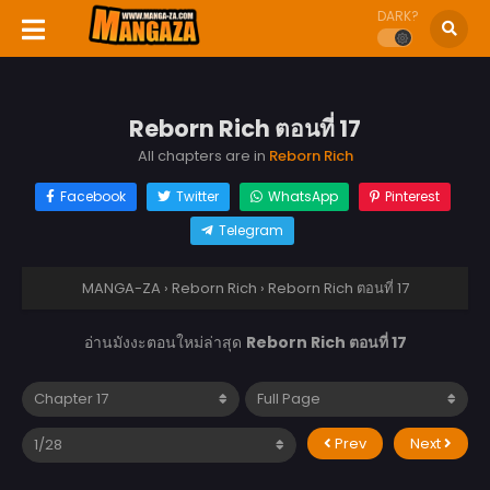
DARK?
Reborn Rich ตอนที่ 17
All chapters are in
Reborn Rich
Facebook
Twitter
WhatsApp
Pinterest
Telegram
MANGA-ZA
›
Reborn Rich
›
Reborn Rich ตอนที่ 17
อ่านมังงะตอนใหม่ล่าสุด
Reborn Rich ตอนที่ 17
Prev
Next